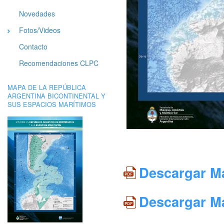
Novedades
Fotos/Videos
Contacto
Recomendaciones CLPC
MAPA DE LA REPÚBLICA
ARGENTINA BICONTINENTAL Y
SUS ESPACIOS MARÍTIMOS
Descargar Ma
Descargar M