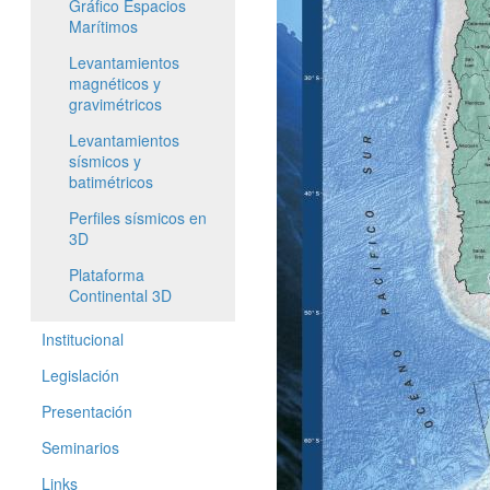
Gráfico Espacios
Marítimos
Levantamientos
magnéticos y
gravimétricos
Levantamientos
sísmicos y
batimétricos
Perfiles sísmicos en
3D
Plataforma
Continental 3D
Institucional
Legislación
Presentación
Seminarios
Links