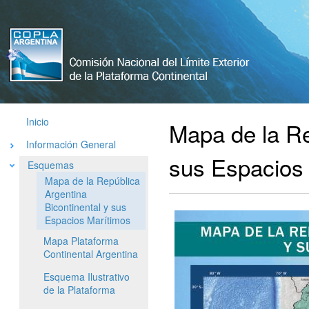
Comisión
Nacional
del Limite
Exterior de
La
Plataforma
Inicio
Mapa de la Re
Argentina
Información General
sus Espacios
Esquemas
Mapa de la República
Argentina
Bicontinental y sus
Espacios Marítimos
Mapa Plataforma
Continental Argentina
Esquema Ilustrativo
de la Plataforma