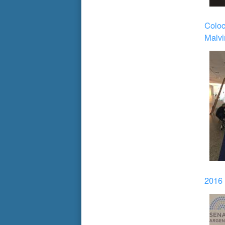
Coloc
Malvi
2016 