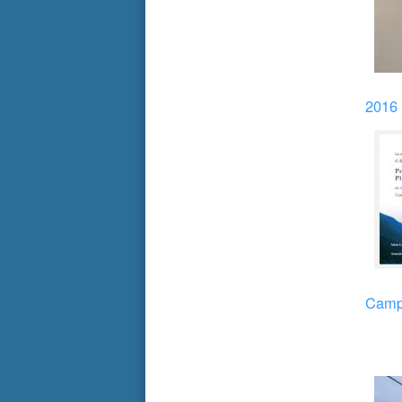
2016 
Camp