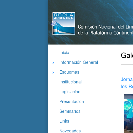
Comisión
Nacional
del Limite
Exterior de
La
Plataforma
Inicio
Gal
Argentina
Información General
Esquemas
Jorna
Institucional
los R
Legislación
Presentación
Seminarios
Links
Novedades