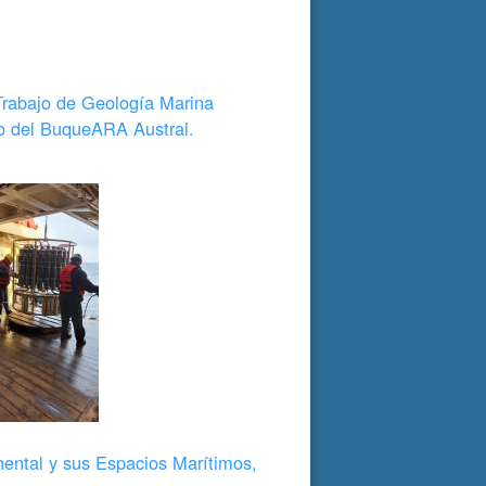
rabajo de Geología Marina
o del BuqueARA Austral.
nental y sus Espacios Marítimos,