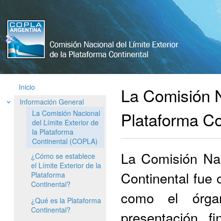
Comisión
Nacional
del Limite
Exterior de
La
Plataforma
Inicio
La Comisión Na
Argentina
Información General
Plataforma C
La Comisión Nacional
del Límite Exterior de
la Plataforma
Continental (COPLA)
La Comisión Nac
¿Cómo se establece
el Límite Exterior de la
Continental fue
Plataforma
Continental?
como el órgan
¿Qué es la Plataforma
Continental?
presentación fi